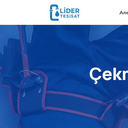
An
Çekm