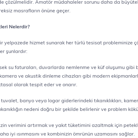
ekilde çözülmelidir. Amatör müdahaleler sorunu daha da büyüte
reksiz masrafların önüne geçer.
eri Nelerdir?
bir yelpazede hizmet sunarak her türlü tesisat probleminize çö
r şunlardır:
ek su faturaları, duvarlarda nemlenme ve küf oluşumu gibi be
 kamera ve akustik dinleme cihazları gibi modern ekipmanlarl
tasal olarak tespit eder ve onarır.
uvalet, banyo veya logar giderlerindeki tıkanıklıkları, kamer
kanıklığın nedeni doğru bir şekilde belirlenir ve problem kök
in verimini artırmak ve yakıt tüketimini azaltmak için petekle
 daha iyi ısınmasını ve kombinizin ömrünün uzamasını sağlar.