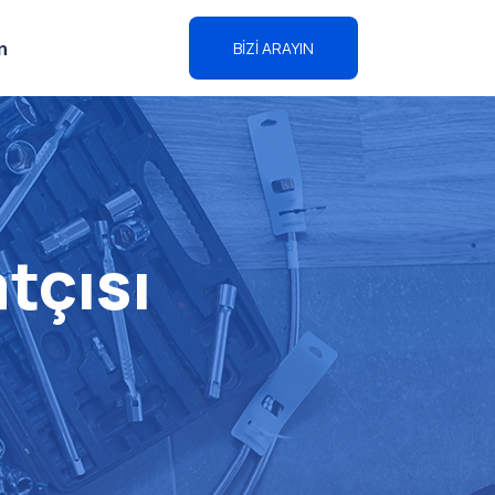
m
BİZİ ARAYIN
tçısı