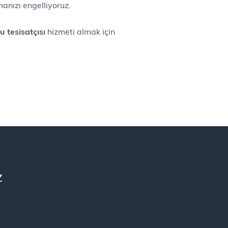
manızı engelliyoruz.
 tesisatçısı
hizmeti almak için
Z