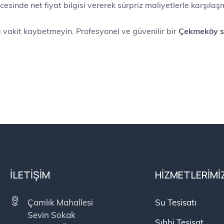
esinde net fiyat bilgisi vererek sürpriz maliyetlerle karşılaş
a vakit kaybetmeyin. Profesyonel ve güvenilir bir
Çekmeköy su
İLETIŞIM
HIZMETLERIMI
Çamlık Mahallesi
Su Tesisatı
Sevin Sokak
Sıhhi Tesisat