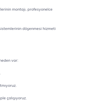
lerinin montajı, profesyonelce
 sistemlerinin döşenmesi hizmeti
 neden var:
.
atmıyoruz.
ple çalışıyoruz.