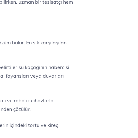
bilirken, uzman bir tesisatçı hem
züm bulur. En sık karşılaşılan
lirtiler su kaçağının habercisi
a, fayansları veya duvarları
alı ve robotik cihazlarla
ünden çözülür.
rin içindeki tortu ve kireç